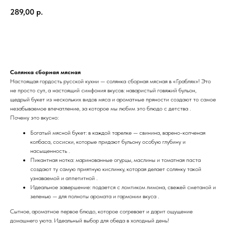
289,00
р.
Добавить в заказ
Солянка сборная мясная
Настоящая гордость русской кухни — солянка сборная мясная в «Граблях»! Это
не просто суп, а настоящий симфония вкусов: наваристый говяжий бульон,
щедрый букет из нескольких видов мяса и ароматные пряности создают то самое
незабываемое впечатление, за которое мы любим это блюдо с детства .
Почему это вкусно:
Богатый мясной букет: в каждой тарелке — свинина, варено-копченая
колбаса, сосиски, которые придают бульону особую глубину и
насыщенность .
Пикантная нотка: маринованные огурцы, маслины и томатная паста
создают ту самую приятную кислинку, которая делает солянку такой
узнаваемой и аппетитной .
Идеальное завершение: подается с ломтиком лимона, свежей сметаной и
зеленью — для полноты аромата и гармонии вкуса .
Сытное, ароматное первое блюдо, которое согревает и дарит ощущение
домашнего уюта. Идеальный выбор для обеда в холодный день!